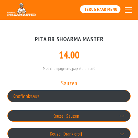
TERUG NAAR MENU
PITA BR SHOARMA MASTER
14.00
Met champignons, paprika en ui.0
Sauzen
Keuze : Sauzen
Knoflooksaus
Keuze : Drank erbij