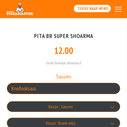
TERUG NAAR MENU
PITA BR SUPER SHOARMA
12.00
Groot broodje shoarma.0
Sauzen
Keuze : Sauzen
Knoflooksaus
Keuze : Drank erbij