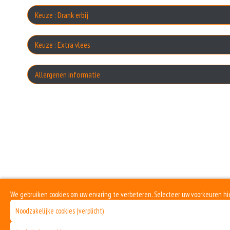
Kno
Keuze : Drank erbij
Keuze : Extra vlees
U
ex
Allergenen informatie
Co
W
Geen aangegeven allergenen.
ex
Yog
S
S
We gebruiken cookies om uw ervaring te verbeteren. Selecteer uw voorkeuren hi
Noodzakelijke cookies (verplicht)
C