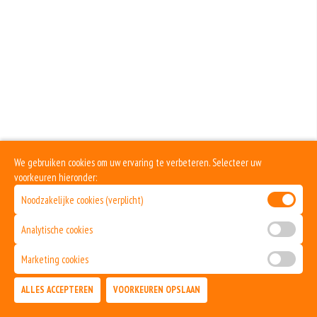
Bolognesesaus
+€2.00
Champignons
+€1.00
Dönervlees
+€2.50
Ei
We gebruiken cookies om uw ervaring te verbeteren. Selecteer uw
voorkeuren hieronder:
+€1.00
Fetakaas
Noodzakelijke cookies (verplicht)
+€1.00
Analytische cookies
Garnalen
Marketing cookies
+€2.50
ALLES ACCEPTEREN
VOORKEUREN OPSLAAN
Gorgonzola
TOEVOEGEN