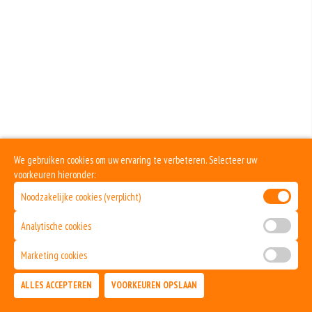
Bolognesesaus
+€2.00
Champignons
+€1.00
Dönervlees
+€2.50
Ei
We gebruiken cookies om uw ervaring te verbeteren. Selecteer uw
voorkeuren hieronder:
+€1.00
Fetakaas
Noodzakelijke cookies (verplicht)
+€1.00
Analytische cookies
Garnalen
Marketing cookies
+€2.50
ALLES ACCEPTEREN
VOORKEUREN OPSLAAN
Gorgonzola
TOEVOEGEN