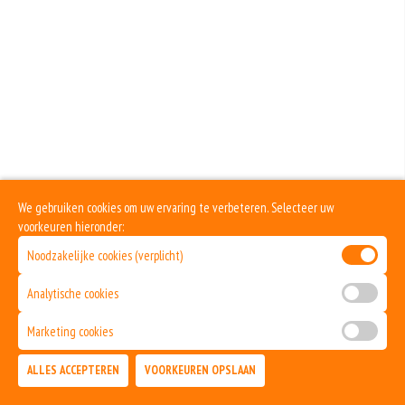
Bolognesesaus
+€2.00
Champignons
+€1.00
Dönervlees
+€2.50
Ei
We gebruiken cookies om uw ervaring te verbeteren. Selecteer uw
voorkeuren hieronder:
+€1.00
Fetakaas
Noodzakelijke cookies (verplicht)
+€1.00
Analytische cookies
Garnalen
Marketing cookies
+€2.50
ALLES ACCEPTEREN
VOORKEUREN OPSLAAN
Gorgonzola
TOEVOEGEN