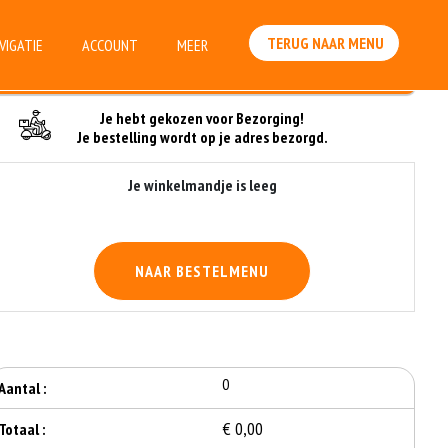
TERUG NAAR MENU
VIGATIE
ACCOUNT
MEER
Je Bestelling
Je hebt gekozen voor Bezorging!
Je bestelling wordt op je adres bezorgd.
Je winkelmandje is leeg
NAAR BESTELMENU
0
Aantal :
€ 0,00
Totaal :