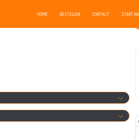
HOME
BESTELLEN
CONTACT
START NA
Ananas
+€1.00
nsjovis