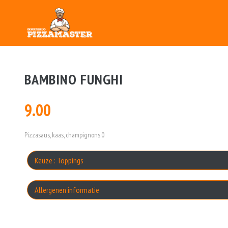
BAMBINO FUNGHI
9.00
Pizzasaus, kaas, champignons.0
Keuze : Toppings
Allergenen informatie
Geen aangegeven allergenen.
A