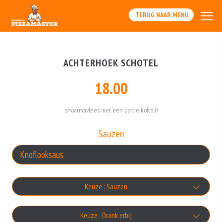
TERUG NAAR MENU
ACHTERHOEK SCHOTEL
18.00
shoarmavlees met een portie köfte.0
Sauzen
Keuze : Sauzen
Knoflooksaus
Keuze : Drank erbij