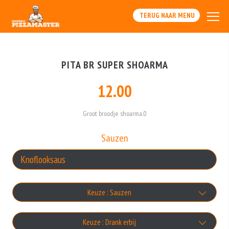
TERUG NAAR MENU
PITA BR SUPER SHOARMA
12.00
Groot broodje shoarma.0
Sauzen
Keuze : Sauzen
Knoflooksaus
Keuze : Drank erbij