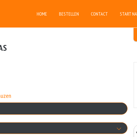
HOME
BESTELLEN
CONTACT
START NA
AS
auzen