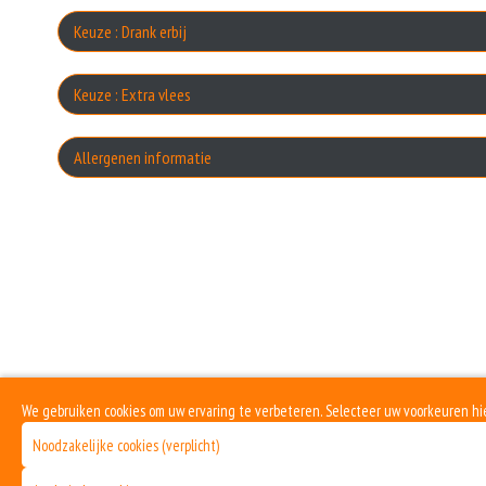
Kno
Keuze : Drank erbij
Keuze : Extra vlees
U
ex
Allergenen informatie
Co
W
Geen aangegeven allergenen.
ex
Yog
S
S
We gebruiken cookies om uw ervaring te verbeteren. Selecteer uw voorkeuren hi
Noodzakelijke cookies (verplicht)
C