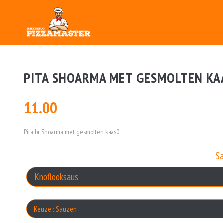
PITA SHOARMA MET GESMOLTEN KA
11.00
Pita br Shoarma met gesmolten kaas0
S
Keuze : Sauzen