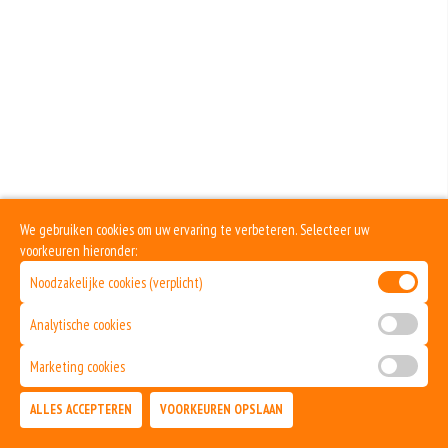
Bolognesesaus
+€2.00
Champignons
+€1.00
Dönervlees
+€2.50
Ei
We gebruiken cookies om uw ervaring te verbeteren. Selecteer uw
voorkeuren hieronder:
+€1.00
Fetakaas
Noodzakelijke cookies (verplicht)
+€1.00
Analytische cookies
Garnalen
Marketing cookies
+€2.50
ALLES ACCEPTEREN
VOORKEUREN OPSLAAN
Gorgonzola
TOEVOEGEN