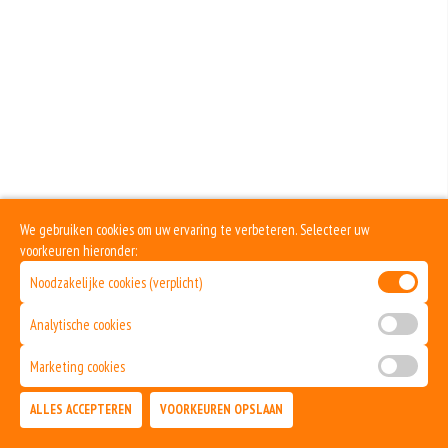
Bolognesesaus
+€2.00
Champignons
+€1.00
Dönervlees
+€2.50
Ei
We gebruiken cookies om uw ervaring te verbeteren. Selecteer uw
voorkeuren hieronder:
+€1.00
Fetakaas
Noodzakelijke cookies (verplicht)
+€1.00
Analytische cookies
Garnalen
Marketing cookies
+€2.50
ALLES ACCEPTEREN
VOORKEUREN OPSLAAN
Gorgonzola
TOEVOEGEN