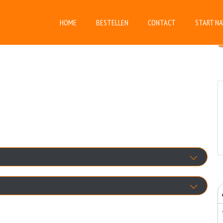
HOME
BESTELLEN
CONTACT
START NA
Ananas
+€1.00
nsjovis