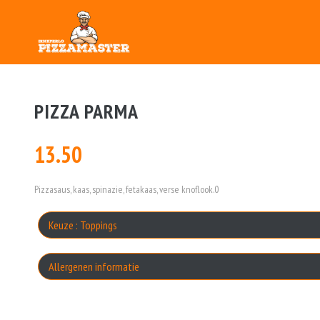
PIZZA PARMA
13.50
Pizzasaus, kaas, spinazie, fetakaas, verse knoflook.0
Keuze : Toppings
Allergenen informatie
Geen aangegeven allergenen.
A