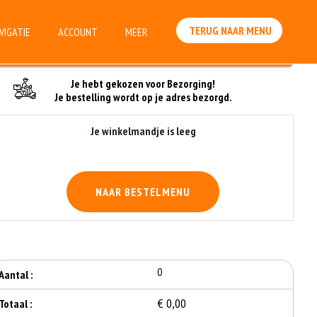
TERUG NAAR MENU
VIGATIE
ACCOUNT
MEER
Je Bestelling
Je hebt gekozen voor Bezorging!
Je bestelling wordt op je adres bezorgd.
Je winkelmandje is leeg
NAAR BESTELMENU
0
Aantal :
€ 0,00
Totaal :