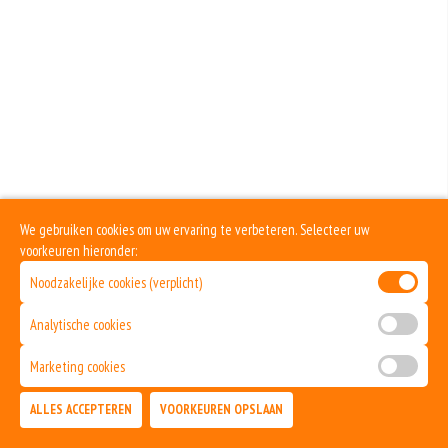
Bolognesesaus
+€2.00
Champignons
+€1.00
Dönervlees
+€2.50
Ei
We gebruiken cookies om uw ervaring te verbeteren. Selecteer uw
voorkeuren hieronder:
+€1.00
Fetakaas
Noodzakelijke cookies (verplicht)
+€1.00
Analytische cookies
Garnalen
Marketing cookies
+€2.50
ALLES ACCEPTEREN
VOORKEUREN OPSLAAN
Gorgonzola
TOEVOEGEN