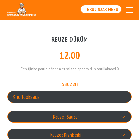
TERUG NAAR MENU
REUZE DÜRÜM
12.00
Een flinke portie döner met salade opgerold in tortillabrood.0
Sauzen
Keuze : Sauzen
Knoflooksaus
Keuze : Drank erbij