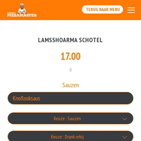
TERUG NAAR MENU
LAMSSHOARMA SCHOTEL
17.00
0
Sauzen
Keuze : Sauzen
Knoflooksaus
Keuze : Drank erbij